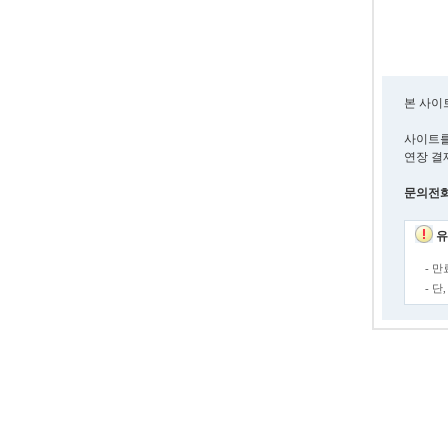
본 사이
사이트를
연장 결
문의전화 :
유
- 
- 