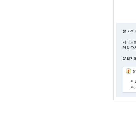
본 사이
사이트를
연장 결
문의전화 :
유
- 
- 