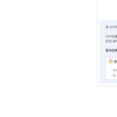
본 사이
사이트를
연장 결
문의전화 :
유
- 
- 