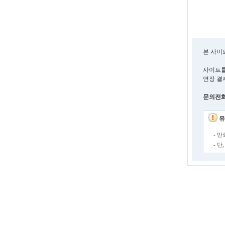
본 사이
사이트를
연장 결
문의전화 :
유
- 
- 